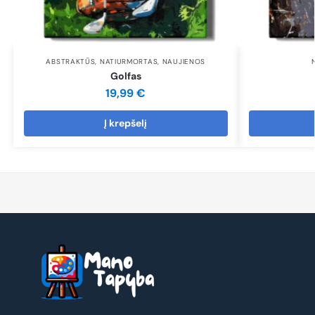
ABSTRAKTŪS
,
NATIURMORTAS
,
NAUJIENOS
Golfas
19,99
€
Į krepšelį