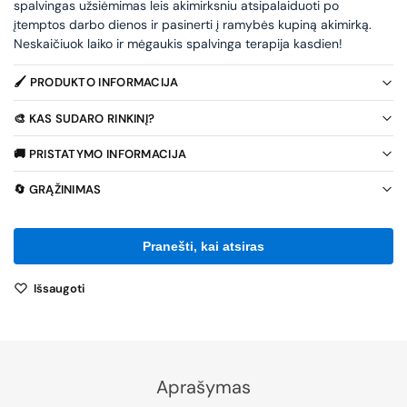
spalvingas užsiėmimas leis akimirksniu atsipalaiduoti po
įtemptos darbo dienos ir pasinerti į ramybės kupiną akimirką.
Neskaičiuok laiko ir mėgaukis spalvinga terapija kasdien!
🖌️ PRODUKTO INFORMACIJA
🎨 KAS SUDARO RINKINĮ?
🚚 PRISTATYMO INFORMACIJA
🔄 GRĄŽINIMAS
Išsaugoti
Aprašymas