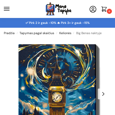
0
✅ Pirk 2 ir gauk -10% 🔥 Pirk 3+ ir gauk -15%
Pradžia
Tapymas pagal skaičius
Kelionės
Big Benas naktyje
/
/
/