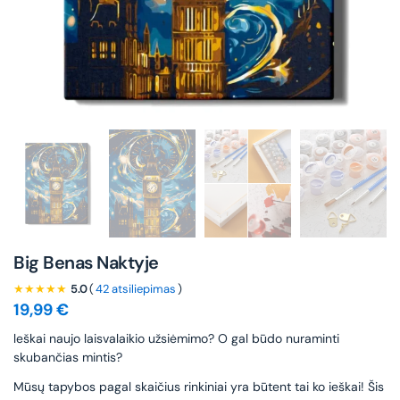
Big Benas Naktyje
★★★★★
5.0
(
42 atsiliepimas
)
19,99
€
leškai naujo laisvalaikio užsiėmimo? O gal būdo nuraminti
skubančias mintis?
Mūsų tapybos pagal skaičius rinkiniai yra būtent tai ko ieškai! Šis