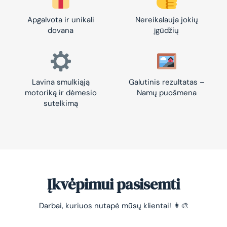
Apgalvota ir unikali
Nereikalauja jokių
dovana
įgūdžių
Lavina smulkiąją
Galutinis rezultatas –
motoriką ir dėmesio
Namų puošmena
sutelkimą
Įkvėpimui pasisemti
Darbai, kuriuos nutapė mūsų klientai! 👩‍🎨